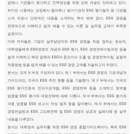
업체나 기관들이 증가하고 인력양성을 위한 강좌 개설도 잇따르고 있다
.
하지만 시중에는 상장회사 협의회나 평가기관의
ESG
평가절차 등 기관별
소개 자료나 단편적인 내용을 소개하는 책자 밖에 없다
. ESG
경영을
전체적으로 이해하고 쉽게 배울 수 있는 이론 및 실무용 교재가 부족한
실정이다
.
이에 저자들은 기업의 실무담당자와
ESG
경영을 처음 접하는 초보자
,
대학생들에게
ESG
경영의 개념과
ESG
평가
, ESG
경영전략수립과정 등을
쉽게 이해하고 해당 업체의
ESG
의 중요이슈 도출 및 경영전략수립
,
실질적
적용방법 등을 쉽게 배울 수 있는
ESG
경영 교재를 저술하고자 하였다
.
본서는 크게
Ⅳ
부로 구성되어 있다
.
제
Ⅰ
부에서는
ESG
경영의 기초개념과
가이드라인
,
각국의
ESG
추진 현황 등을 기술했다
.
제
Ⅱ
부에서는 각국의
ESG
평가인증과 진단지표개발
, ESG
경영전략 등을 소개하고 영역별
업종별
ESG
평가와 대응전략에 대해 다뤘다
.
제
Ⅲ
부에서는
ESG
평가와
각종 업종별
ESG
보고서 작성 절차 등을 알아봤다
.
제
Ⅳ
부에서는
ESG
경영컨설팅과
ESG
고도화전략 및
ESG
경영의 성공과 실패사례 등 실무
내용을 다루었다
.
본서는 대학생과 실무자를 위한
ESG
경영 종합가이드북이다
.
특히
ESG