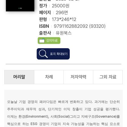
정가
25000원
페이지
296면
판형
173*246*12
ISBN
9791162882092 (93320)
출판사
유원북스
강의자료
표지 확대보기
머리말
차례
저자약력
그외 자료
오늘날 기업 경영의 패러다임은 빠르게 변화하고 있다
.
과거에는 단순히
주주이익과 재무적 성과
,
단기적인 이익 창출이 기업 성공을 평가했다
.
이제는 환경
(Environment),
사회
(Social)
그리고 지배구조
(Governance)
를
핵심으로 하는
ESG
경영이 기업의 지속 가능성을 가늠하는 핵심 요소로