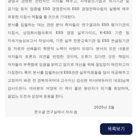
경영과 관련한 전반적인 지식을 배우고
,
지역중소기업과 국가기관 및
공기업 등의 업종별
ESG
경영준비와
ESG
경영전략수립의 실행에 매우
유용한 지침서 역할을 할 것으로 기대된다
.
본서를 집필하는 데는 관련 분야 학자들의 연구결과와
ESG
평가기관의
지침서
,
상장회사협의회의
ESG
경영 실무가이드
, K-ESG
기준 등
지속가능성보고서 작성사례
,
기존 실무 전문교육기관 및
ESG
컨설팅기관
등 자료와 선배들의 학문적 노력이 바탕이 되었다
.
본서의 모든 내용은
저자들의 토론과 의견을 반영한 것이며
,
오류가 있다면 모든 책임이
저자들의 부족함에 있음을 밝히고 앞으로 개선을 위해 끊임없이 매진하고자
다짐한다
.
특히 본서를 집필하는데
ESG
관련 실무자료들을 많이 제공해주고
교정까지 봐준 전 경북외국어대 교수이신 김선완 박사
(
에듀라인 대표
)
님께
감사드린다
.
여러분의 여정에 이 책이 좋은 동반자가 되기를 희망하며
,
끝없는 도전과 성장에 응원을 한다
.
2025
년
2
월
문수골 연구실에서 저자 씀
목록보기