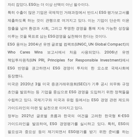
자리 잡았다
. ESG
는 더 이상 선택이 아닌 필수이다
.
특히 수출이 많은 기업은 국제적인 거래과정에서 반드시
ESG
평가보고서를
제출하도록 하는 것이 관행으로 여겨지고 있다
.
이는 기업이 단순히 이윤
창출을 넘어 환경과 사회
,
그리고 투명한 경영을 통해 지속 가능한 성장을
이루는 것을 목표로 삼는
ESG
경영을 실천해야 한다는 것이다
.
ESG
용어는
2004
년 유엔 글로벌 컴팩트
(UNGC, UN Global Compact)
의
Who Cares Wins
보고서에서 처음 사용되었다
. 2006
년 유엔
책임투자원칙
(UN PRI, Principles for Responsible Investment)
에서
ESG
반영을 권고하면서
ESG
경영이 투자의 한 요소로 국제사회에
등장했다
.
미국은
2020
년
3
월 미국 증권거래위원회
(SEC)
가 기후 공시 의무화 규정
초안을 발표하는 등 기업을 중심으로
ESG
경영을 도입하기 위한 정책들을
수립하고 있다
.
국제기구와 미국과 유럽 등에서는
ESG
경영 관련 제도와
가이드라인의 마련 및 실천으로 이어지고 있다
.
정부는
2021
년 글로벌 흐름과 한국의 여건을 고려한 한국형
K-ESG
가이드라인을 발표하여
, ESG
경영평가를 실시하고 있다
.
특히
, ESG
의
필요성과 중요성 등이 제기되면서
ESG
평가를 받기 위한 준비를 하는