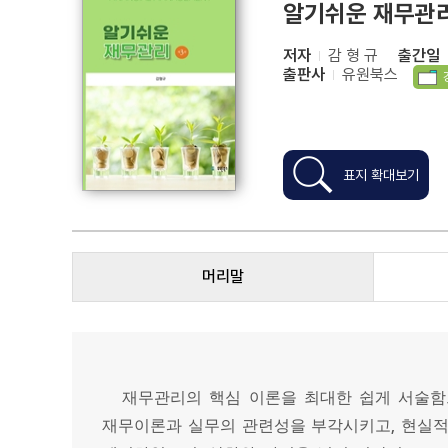
알기쉬운 재무관리
저자
감 형 규
출간일
출판사
유원북스
표지 확대보기
머리말
재무관리의 핵심 이론을 최대한 쉽게 서술함
,
재무이론과 실무의 관련성을 부각시키고
현실적