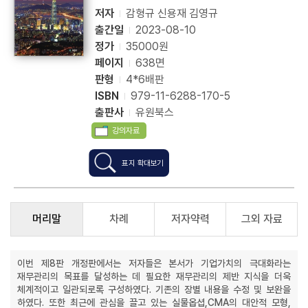
저자
감형규 신용재 김영규
출간일
2023-08-10
정가
35000원
페이지
638면
판형
4*6배판
ISBN
979-11-6288-170-5
출판사
유원북스
강의자료
표지 확대보기
머리말
차례
저자약력
그외 자료
이번 제8판 개정판에서는 저자들은 본서가 기업가치의 극대화라는
재무관리의 목표를 달성하는 데 필요한 재무관리의 제반 지식을 더욱
체계적이고 일관되로록 구성하였다. 기존의 장별 내용을 수정 및 보완을
하였다. 또한 최근에 관심을 끌고 있는 실물옵셥,CMA의 대안적 모형,