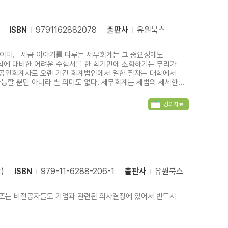
ISBN
9791162882078
출판사
유원북스
 중요성에도
험에 대비한 어려운 수험서를 한 학기만에 소화하기는 무리가
다.공인회계사로 오랜 기간 회계법인에서 일한 필자는 대학에서
능할 뿐만 아니라 별 의미도 없다. 세무회계는 세법의 세세한
에서 필요한 역량은 공개된 자료를 활용하여 실제 직면하는
강의자료
)
ISBN
979-11-6288-206-1
출판사
유원북스
자 또는 비전공자들도 기업과 관련된 의사결정에 있어서 반드시