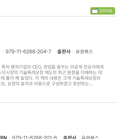
강의자료
N
979-11-6288-204-7
출판사
유원북스
 특히 벤처기업의 CEO, 창업을 꿈꾸는 이공계 전공자에게
코스닥시장의 기술특례상장 제도의 최근 동향을 이해하는 데
내용은 크게 기술특례상장과
징, 상장의 효익과 비용으로 구성하였고 후반부는
. 이 책이 기술특례상장(IPO)의
SBN
979-11-6288-201-6
출판사
유원북스