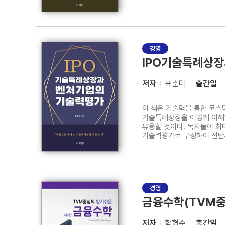
경영
IPO기술특례상
저자
표춘미
출간일
이 책은 기술력을 통한 코스
기술특례상장을 어떻게 이해하
유용할 것이다. 독자들이 최대한 편하
기술력평가로 구성하여 전반
기술력평가의 모형 및 등급산출, 
기초 개념을 이해하는 단계
경영
금융수학(TVM중
저자
함형준
출간일