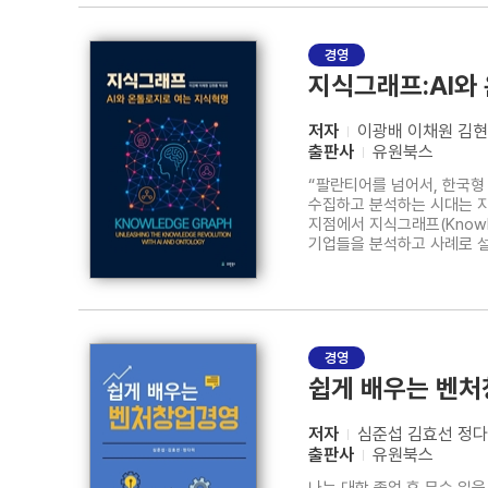
경영
지식그래프:AI와
저자
이광배 이채원 김현
출판사
유원북스
“팔란티어를 넘어서, 한국형 지식 혁신의 길을 열며” 디지털 전환(Digital Transfo
수집하고 분석하는 시대는 지
지점에서 지식그래프(Knowledge Graph)가 중심에 서고 있
기업들을 분석하고 사례로 설명
지원 시스템을 통해 테러 대응
국가와 조직의
경영
쉽게 배우는 벤
저자
심준섭 김효선 정
출판사
유원북스