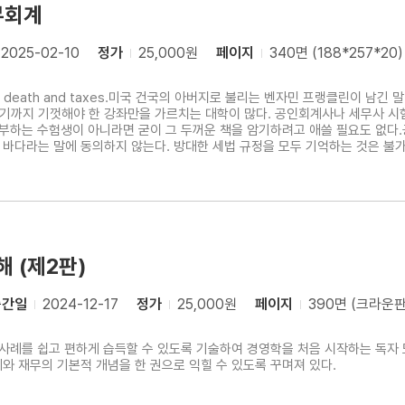
무회계
2025-02-10
정가
25,000원
페이지
340면 (188*257*20)
 death and taxes.미국 건국의 아버지로 불리는 벤자민 프랭클린이 남긴 말이다. 세금 이야기를 다루는 세무회계는 그
기까지 기껏해야 한 강좌만을 가르치는 대학이 많다. 공인회계사나 세무사 시
공부하는 수험생이 아니라면 굳이 그 두꺼운 책을 암기하려고 애쓸 필요도 없
바다라는 말에 동의하지 않는다. 방대한 세법 규정을 모두 기억하는 것은 불가
제도 속에 녹아 있는 기본적인 논리를 이해하는 것이 훨씬 더 중요하다. 실무
 능력이기 때문이다. 회계를
 (제2판)
출간일
2024-12-17
정가
25,000원
페이지
390면 (크라운판
 사례를 쉽고 편하게 습득할 수 있도록 기술하여 경영학을 처음 시작하는 독
와 재무의 기본적 개념을 한 권으로 익힐 수 있도록 꾸며져 있다.