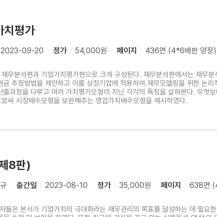
가치평가
2023-09-20
정가
54,000원
페이지
436면 (4*6배판 양장)
 재무분석편과 기업가치평가편으로 크게 구성된다. 재무분석편에서는 재무분
업현금 추정방법을 제안하고 이를 상장기업에 적용하여 재무모델링을 위한 논리
산출과정을 다루고 여러 가치평가모형이 지닌 각각의 특징을 살펴본다. 무엇
으로써 시장배수모형을 보완해주는 영업가치배수모형을 제시하였다.
제8판)
영규
출간일
2023-08-10
정가
35,000원
페이지
638면 
저자들은 본서가 기업가치의 극대화라는 재무관리의 목표를 달성하는 데 필요한