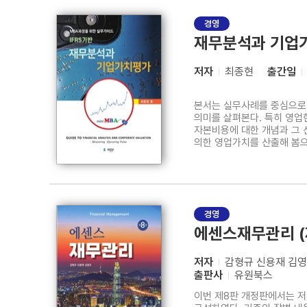
경영
재무분석과 기업
저자
최종현
출간일
본서는 실무사례를 중심으로
의미를 살펴본다. 특히 영
자본비용에 대한 개념과 그 
의한 영업가치를 산출해 봄
경영
에센스재무관리 (
저자
감형규 신용재 김
출판사
유원북스
이번 제8판 개정판에서는 