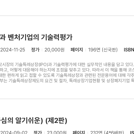
장과 벤처기업의 기술력평가
2024-11-25
정가
20,000원
페이지
196면 (신국판)
ISB
닥시장의 기술특례상장(IPO)과 기술력평가에 대한 실무적인 내용을 담고 있다.
고, 어떻게 대응해야 하는지에 초점을 맞추고 있다. 따라서 이 책을 통해 
게 읽고 접할 수 있도록 기술특례상장과 관련된 전문용어에 대해 각주에 풀이 해 놓았다. 이 책의 
부는 기술특례상장제도의 요건 및 절차, 특례상장기업현황 및 상장폐지기업 특
기술력평가의 평가요인과 평가지표, 기술력평가와 가치사슬 그리고 가상기업의 기술력평가 사례이다
에서부터 기술특례상장의 전반에 대한 지식을 익혀 실무에 활용하는 단계에
심의 알기쉬운) (제2판)
2024-09-02
정가
23,000원
페이지
232면 (4*6배판)
I