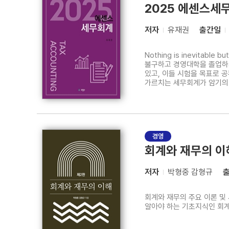
2025 에센스세
저자
유재권
출간일
Nothing is inevitable but
불구하고 경영대학을 졸업하
있고, 이들 시험을 목표로 
가르치는 세무회계가 암기의 
내용을 무조건 암기하기보다 
문제를 해결해 나갈 수 있는
경영
회계와 재무의 이해
저자
박형중 감형규
회계와 재무의 주요 이론 및
알아야 하는 기초지식인 회계