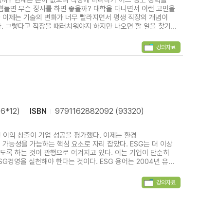
할까? 현재는 돈이 없으니 직장에 다니다가 어느 정도 경력을
 힘들면 무슨 장사를 하면 좋을까? 대학을 다니면서 이런 고민을
. 그렇다고 직장을 때러치워야지 하지만 나오면 할 일을 찾기가
생활이 어려워질 수 있다. 사업아이디어를 찾고 끊임없이 노력하지
강의자료
6*12)
ISBN
9791162882092 (93320)
 이익 창출이 기업 성공을 평가했다. 이제는 환경
의 지속 가능성을 가늠하는 핵심 요소로 자리 잡았다. ESG는 더 이상
다는 것이다. ESG 용어는 2004년 유엔
엔 책임투자원칙(UN PRI, Principles for Responsible
강의자료