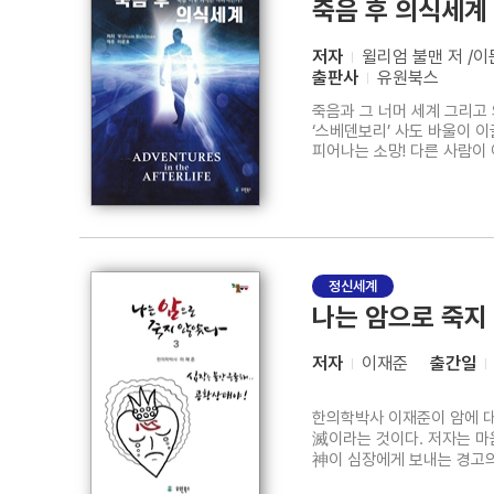
죽음 후 의식세계
저자
윌리엄 불맨 저 /이
출판사
유원북스
죽음과 그 너머 세계 그리고 
‘스베덴보리’ 사도 바울이 이
피어나는 소망! 다른 사람이 
정신세계
나는 암으로 죽지
저자
이재준
출간일
한의학박사 이재준이 암에 대
滅이라는 것이다. 저자는 마
神이 심장에게 보내는 경고