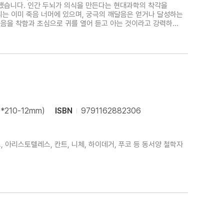
록했습니다. 인간 두뇌가 의식을 만든다는 현대과학의 착각을
이었음을 착함과 초심으로 귀를 열어 듣고 아는 것이라고 강력하게
8*210-12mm)
ISBN
9791162882306
 아리스토텔레스, 칸트, 니체, 하이데거, 푸코 등 동서양 철학자들의 사유를 