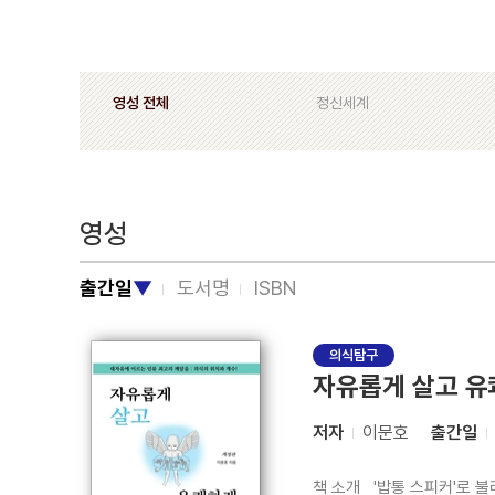
영성 전체
정신세계
영성
출간일
▼
도서명
ISBN
의식탐구
자유롭게 살고 유
저자
이문호
출간일
책 소개 '밥통 스피커'로 불리기를 원하는 저자가 25년여 동안 국내외 여러 구도 현장에 투신하며 겪은 실패와 좌절, 그리고 그 끝에서 마주한 고대로부터 전승된 1분기