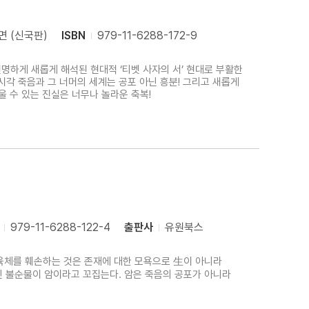
면 (신국판)
ISBN
979-11-6288-172-9
선명하게 새롭게 해석된 현대적 ‘티벳 사자의 서’ 현대로 부활한
 시각 죽음과 그 너머의 세계는 공포 아닌 흥분! 그리고 새롭게
울 수 있는 진실은 너무나 놀라운 축복!
979-11-6288-122-4
출판사
유원북스
육체를 훼손하는 것은 존재에 대한 모욕으로 生이 아니라
긴 불순물이 암이라고 꼬집는다. 암은 죽음의 공포가 아니라