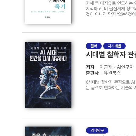
지혜 즉 대자유로 인도하는 
지적하고, 비 물질세계 정보와 다양한 비유를 통
것이 아니라 단지 ‘있는’ 것
포인팅합니다. 자아와 세계가 단일의식이 펼치는 일인 다역의 장엄하고 아름다운 사랑의 연극임을 선명하게 밝히고, 우리가 본래 이 하나의 거룩한 의식임을 깨닫게
하여 삶을 자
철학
자기계발
시대별 철학자 관
저자
이근재 - AI연구자
출판사
유원북스
《시대별 철학자 관점으로 AI
는 급격히 변화하는 기술의 
의식탐구