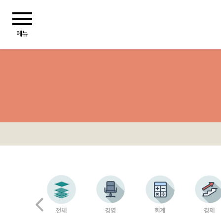
전체
경영
회계
경제