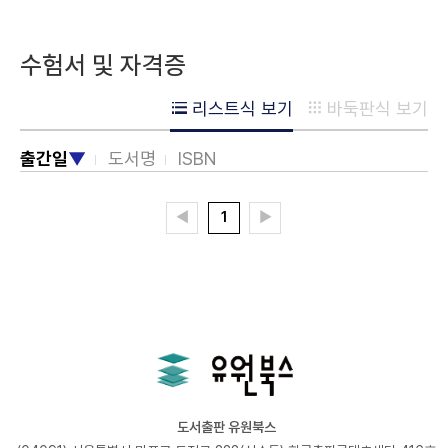
수험서 및 자격증
리스트식 보기
바둑판식 보기
출간일
▼
도서명
ISBN
◀
1
▶
도서출판 유원북스